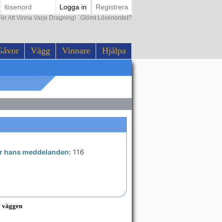
Logga in
Registrera
ör Att Vinna Varje Dragning!
Glömt Lösenordet?
Gåvor
Vägg
Vinnare
Hjälpa
ar hans meddelanden:
116
å väggen