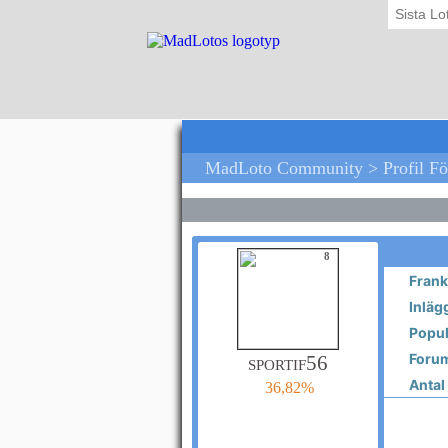
Sista Lo
MadLoto Community > Profil Fö
8
Frank
Inläg
Popula
Forum
sportif56
Antal 
36,82%