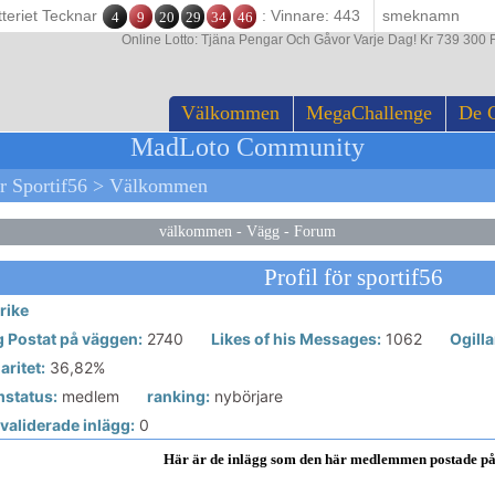
tteriet Tecknar
: Vinnare: 443
4
9
20
29
34
46
Online Lotto: Tjäna Pengar Och Gåvor Varje Dag! Kr 739 300 F
Välkommen
MegaChallenge
De 
MadLoto Community
r Sportif56 > Välkommen
välkommen
-
Vägg
-
Forum
Profil för sportif56
rike
g Postat på väggen:
2740
Likes of his Messages:
1062
Ogill
ritet:
36,82%
status:
medlem
ranking:
nybörjare
validerade inlägg:
0
Här är de inlägg som den här medlemmen postade p