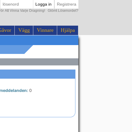
Logga in
Registrera
ör Att Vinna Varje Dragning!
Glömt Lösenordet?
Gåvor
Vägg
Vinnare
Hjälpa
 meddelanden:
0