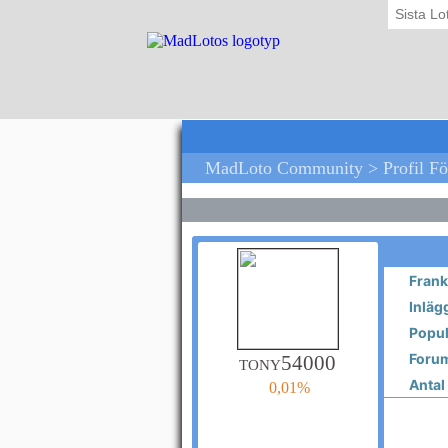
Sista Lo
MadLoto Community > Profil F
Frank
Inläg
Popula
Forum
tony54000
Antal 
0,01%