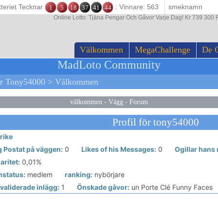
tteriet Tecknar
: Vinnare: 563
1
5
18
37
41
44
Online Lotto: Tjäna Pengar Och Gåvor Varje Dag! Kr 739 300 F
Välkommen
MegaChallenge
De 
MadLoto Community
ör Tony54000 > Välkommen
välkommen
-
Vägg
-
Forum
Profil för tony54000
rike
g Postat på väggen:
0
Likes of his Messages:
0
Ogillar hans
ritet:
0,01%
status:
medlem
ranking:
nybörjare
validerade inlägg:
1
Önskade gåvor:
un Porte Clé Funny Faces