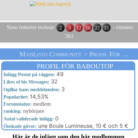
Sista lotteriet tecknar
: vinnare:
2
3
12
16
22
33
561
MadLoto Community > Profil För Baboutop > Välkommen
PROFIL FÖR BABOUTOP
49
Inlägg Postat på väggen:
32
Likes of his Messages:
3
Ogillar hans meddelanden:
14,53%
Popularitet:
medlem
Forumstatus:
nybörjare
ranking:
0
Antal validerade inlägg:
une Boule Lumineuse, 10 € och 5 €
Önskade gåvor:
Här är de inlägg som den här medlemmen