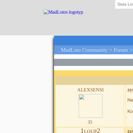
Sista Lo
MadLoto Community >
Forum
alexsensi
22/
Ne
Ko
35
1loup2
22/