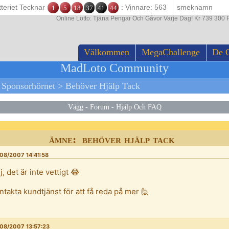
tteriet Tecknar
: Vinnare: 563
1
5
18
37
41
44
Online Lotto: Tjäna Pengar Och Gåvor Varje Dag! Kr 739 300 F
Välkommen
MegaChallenge
De 
MadLoto Community
>
Sponsorhörnet
>
Behöver Hjälp Tack
Vägg
-
Forum
-
Hjälp Och FAQ
ämne: behöver hjälp tack
08/2007 14:41:58
j, det är inte vettigt 😂
ntakta kundtjänst för att få reda på mer 🙋
08/2007 13:57:23