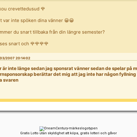
kou crevettedusud 🌹
t var inte spöken dina vänner 😀😀
mmer du snart tillbaka från din längre semester?
 ses snart och 🌹🌹🌹🌹
03/2007 20:14:02
r är inte länge sedan jag sponsrat vänner sedan de spelar på m
rnsponsorskap berättar det mig att jag inte har någon fyllning så
la svaren
Gratis Lotto utan skyldighet att köpa, gratis lotteri och gåvor