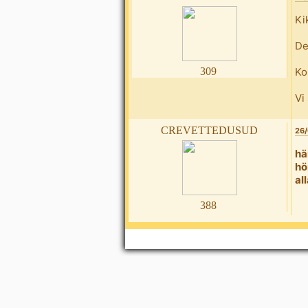
Ki
De
309
Ko
Vi
crevettedusud
26/
hä
hö
al
388