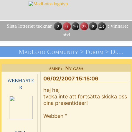
Sista lotteriet tecknar
: vinnare:
2
9
20
25
39
43
564
MadLoto Community >
Forum
>
Dina Förslag !!!
ämne: Ny gåva
06/02/2007 15:15:06
webmaste
r
hej hej
tveka inte att fortsätta skicka oss
dina presentidéer!
Webben "