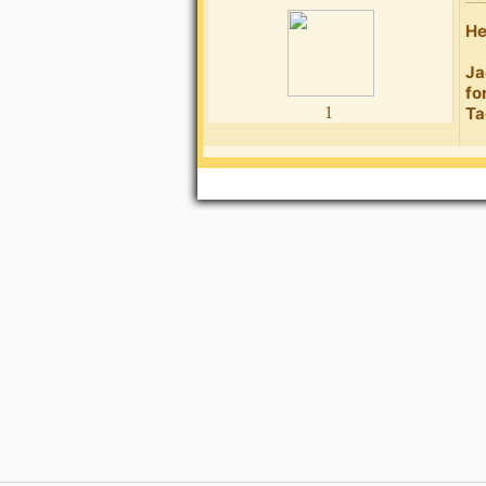
He
Ja
fo
1
Ta