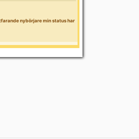
rtfarande nybörjare min status har