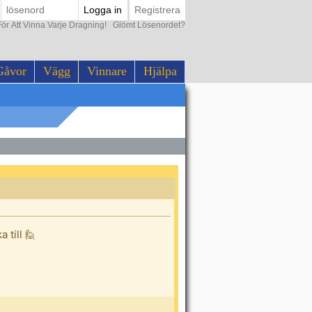
Logga in
Registrera
ör Att Vinna Varje Dragning!
Glömt Lösenordet?
Gåvor
Vägg
Vinnare
Hjälpa
 till 🙋