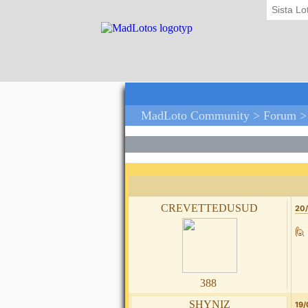
Sista Lo
MadLoto Community >
Forum
crevettedusud
20/
🙋
388
shyniz
19/