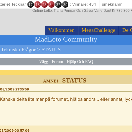
tteriet Tecknar
: Vinnare: 434
17
18
23
34
37
39
Online Lotto: Tjäna Pengar Och Gåvor Varje Dag! Kr 739 300 F
Välkommen
MegaChallenge
De 
MadLoto Community
>
Tekniska Frågor
>
STATUS
Vägg
-
Forum
-
Hjälp Och FAQ
ämne: STATUS
08/2009 21:35:59
 Kanske delta lite mer på forumet, hjälpa andra... eller annat, lycka
08/2009 00:57:06