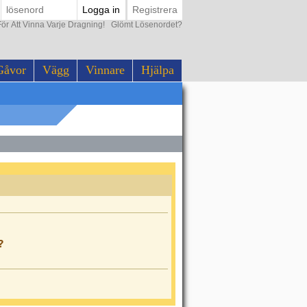
Logga in
Registrera
ör Att Vinna Varje Dragning!
Glömt Lösenordet?
Gåvor
Vägg
Vinnare
Hjälpa
?