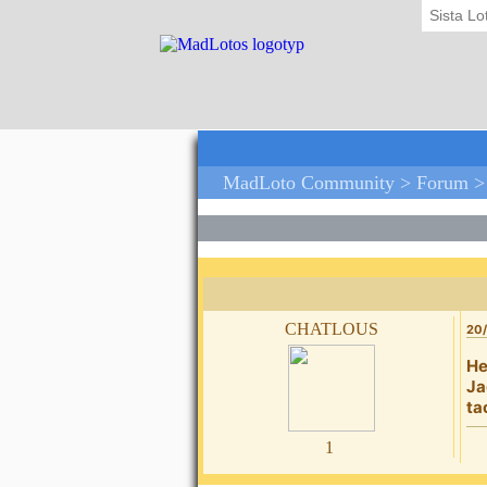
Sista Lo
MadLoto Community >
Forum
chatlous
20/
He
Ja
ta
1