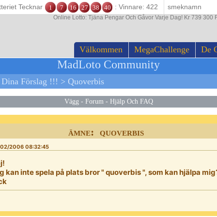
tteriet Tecknar
: Vinnare: 422
1
7
16
27
38
40
Online Lotto: Tjäna Pengar Och Gåvor Varje Dag! Kr 739 300 F
Välkommen
MegaChallenge
De 
MadLoto Community
>
Dina Förslag !!!
>
Quoverbis
Vägg
-
Forum
-
Hjälp Och FAQ
ämne: quoverbis
02/2006 08:32:45
j!
g kan inte spela på plats bror " quoverbis ", som kan hjälpa mig
ck