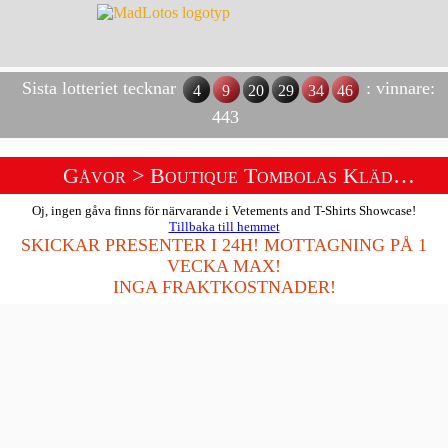
Sista lotteriet tecknar
: vinnare:
4
9
20
29
34
46
443
Gåvor
> Boutique Tombolas Kläder Och T-Shirts
Oj, ingen gåva finns för närvarande i Vetements and T-Shirts Showcase!
Tillbaka till hemmet
SKICKAR PRESENTER I 24H! MOTTAGNING PÅ 1
VECKA MAX!
INGA FRAKTKOSTNADER!