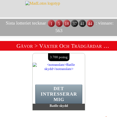
Sista lotteriet tecknar
: vinnare:
1
5
18
37
41
44
563
Gåvor
> Växter Och Trädgårdar Raffle Shop
3.700 poäng
DET
INTRESSERAR
MIG
Batlle skydd
värde:
3 700 poäng
Antal tillgängliga:
1