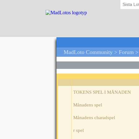
Sista Lo
MadLoto Community >
Forum
>
TOKENS SPEL I MÅNADEN
Månadens spel
Månadens charadspel
r spel