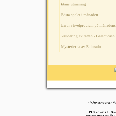
titans utmaning
Bästa spelet i månaden
Earth virvelproblem på månadens
Validering av ratten - Galacticash
Mysterierna av Eldorado
-
Månadens spel
-
Må
-
FIN Gladiator II
-
Gla
fotokonkurrens
-
Var