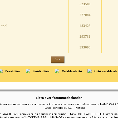
523580
277084
 spel
483423
293731
393605
>>
Post-it läser
Post-it olästa
Meddelande läst
Oläst meddelande
Lista över forummeddelanden
nadens charadspel
-
r spel
-
spel
-
Fortfarande inget nytt månadsspel
-
NAME CARR
Farao den odödliga?
-
Pharao
diator II: Bonus chans eller ganska eller dubbel
-
New HOLLYWOOD HOTEL Regel på 
 är månadens spel?
-
TOKENS SPEL I MÅNADEN
-
titans utmaning
-
Bästa spelet i mån