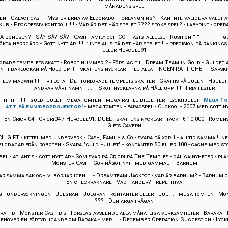
månadens spel
en - Galacticash
-
Mysterierna av Eldorado
-
förlängning?
-
Kan inte validera valet 
kub
-
Progressiv kontroll !!!
-
Var är det här spelet ???? spöke spel?
-
labyrint
-
oper
KA-bonusen?
-
Så? Så? Så?
-
Cash Family och CO
-
fastställelse
-
Rush on '' '' '' '' '' '' '' 
ökta herrgård
-
Gott nytt år !!!!! : inte alls på det här spelet !!
-
precision på rankings 
eller Hercule91
orade tempelets skatt
-
Robot nummer 2
-
Förslag till Dream Team in Gold
-
Guldet a
t i bakluckan på Hold up !!!
-
skattens nycklar
-
hej alla
-
INGEN RÄTTIGHET
-
Särski
-
lev madwin !!!
-
trifecta
-
Det förlorade templets skatter
-
Grattis på julen
-
Hjulet 
ändrar vårt namn ......
-
Skottnycklarna på Håll upp !!!!
-
Fria fester
hhhhh !!!!
-
guldhjulet
-
mega tomten
-
mega raffle biljetter
-
Lyckhjulet
-
Mega To
att få en videoprojektor!
-
mega tomten
-
faraospel
-
Cuckoo!
-
2007 med gott ny
-
En Cricri04
-
Cricri04 / Hercule91: DUEL
-
skattens nycklar
-
tack
-
€ 10.000
-
Romens
Gifts Cavern
CH GIFT
-
kittel med underverk
-
Cash, Family & Co
-
svara på xori1
-
alltid samma !! ne
elgdagar från roboten
-
Svara "guld hjulet"
-
kontanter 50 eller 100
-
cache med st
bel
-
atlantis
-
gott nytt år
-
Som svar på Cricri på The Temples
-
dåliga nyheter
-
pla
Monster Cash
-
Gör något nytt med gammalt
-
Barnum
tar samma sak och vi börjar igen ...
-
Dreamteam Jackpot
-
var är barnum?
-
Barnum cir
En checkräknare
-
Vad händer?
-
repetitiva
g
-
undersökningen
-
Julgran
-
Julgran
-
kontanter eller hjul ...
-
mega tomten
-
Mon
???
-
Den arga frågan
ra tid
-
Monster Cash bis
-
Förslag avseende alla månatliga verksamheter
-
Baraka
-
ehöver en förtydligande om Baraka
-
mer ...
-
December Operation Suggestion
-
Lyck