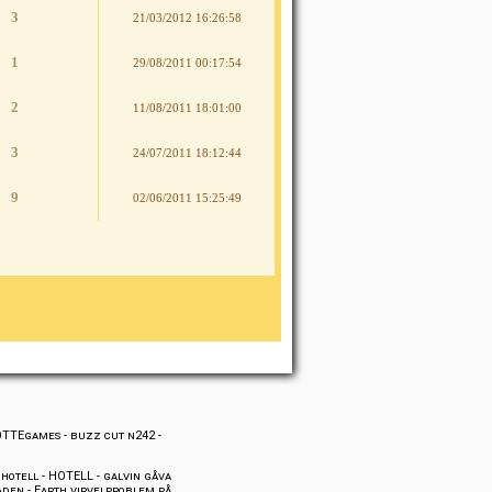
3
21/03/2012 16:26:58
1
29/08/2011 00:17:54
2
11/08/2011 18:01:00
3
24/07/2011 18:12:44
9
02/06/2011 15:25:49
OTTEgames
-
buzz cut n242
-
hotell
-
HOTELL
-
galvin gåva
aden
-
Earth virvelproblem på