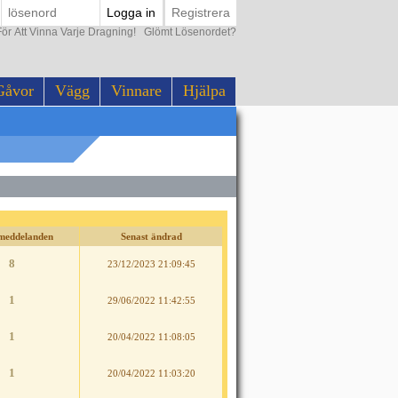
Logga in
Registrera
ör Att Vinna Varje Dragning!
Glömt Lösenordet?
Gåvor
Vägg
Vinnare
Hjälpa
meddelanden
Senast ändrad
8
23/12/2023 21:09:45
1
29/06/2022 11:42:55
1
20/04/2022 11:08:05
1
20/04/2022 11:03:20