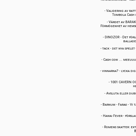
-
Validering av ratt
Tombola Cash 
-
Värdet av BARA
Förmögenhet av hems
-
DINOZOR
-
Det förl
balladen
-
tack
-
det nya spelet
-
Cash cow .... meeuuu
-
vinnarna?
-
lycka dig
-
1001 CAVERN O
h
-
Avsluta eller dub
-
Barnum
-
Farao
-
Vi 
-
Hawai Fever
-
försla
-
Romens skatter: ext
B