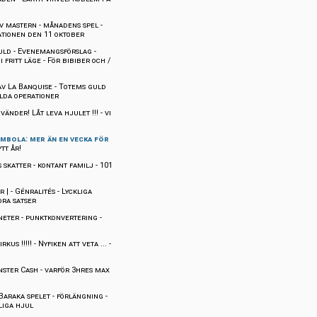
av mastern
-
månadens spel
-
ationen den 11 oktober
'guld
-
Evenemangsförslag
-
i fritt läge
-
För bibiber och /
v La Banquise
-
Totems guld
lda operationer
vänder! Låt leva hjulet !!!
-
vi
mbola: mer än en vecka för
tt år!
 skatter
-
kontant familj
-
101
r |
-
Génralités
-
Lyckliga
ora satser
neter
-
punktkonvertering
-
kus !!!!!
-
Nyfiken att veta ...
-
ster Cash
-
varför 3hres max
Baraka spelet
-
förlängning
-
liga hjul