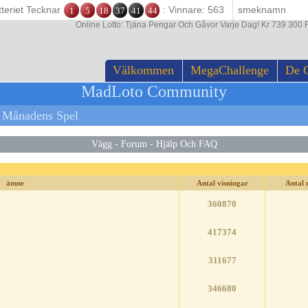
tteriet Tecknar
: Vinnare: 563
1
5
18
37
41
44
Online Lotto: Tjäna Pengar Och Gåvor Varje Dag! Kr 739 300 F
Välkommen
MegaChallenge
De 
MadLoto Community
 Månadens Spel
Vägg
-
Forum
-
Hjälp Och FAQ
ämne
Antal visningar
Antal 
360870
417374
311677
346680