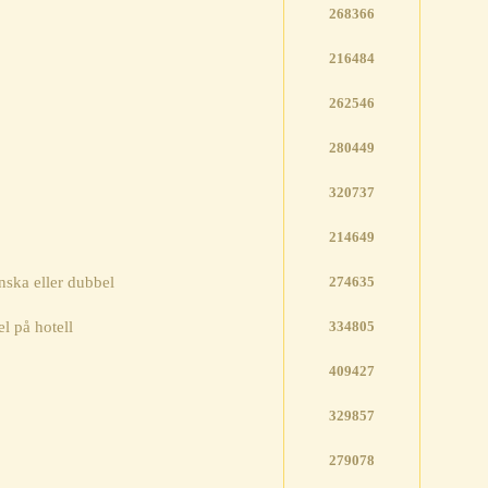
268366
216484
262546
280449
320737
214649
nska eller dubbel
274635
på hotell
334805
409427
329857
279078